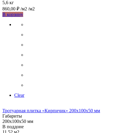
5,6 кг
860,00
₽
/м2
/м2
Этот
В корзину
товар
имеет
несколько
вариаций.
Опции
можно
выбрать
на
странице
товара.
Clear
Тротуарная плитка «Кирпичик» 200х100х50 мм
Габариты
200х100х50 мм
В поддоне
11,52 м2