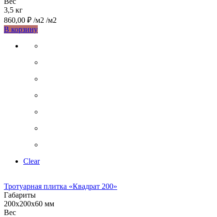
Вес
3,5 кг
860,00
₽
/м2
/м2
Этот
В корзину
товар
имеет
несколько
вариаций.
Опции
можно
выбрать
на
странице
товара.
Clear
Тротуарная плитка «Квадрат 200»
Габариты
200х200х60 мм
Вес