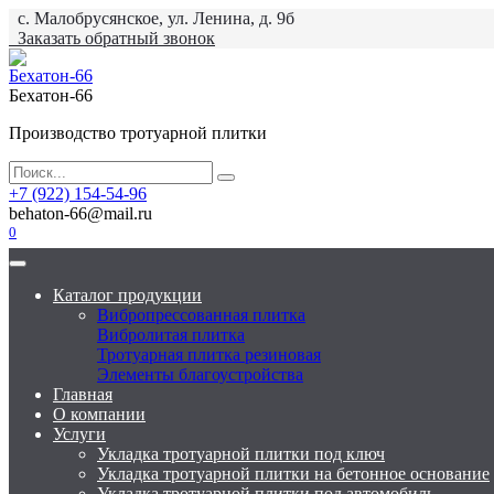
Перейти
с. Малобрусянское, ул. Ленина, д. 9б
к
Заказать обратный звонок
содержанию
Бехатон-66
Производство тротуарной плитки
Search
for:
+7 (922) 154-54-96
behaton-66@mail.ru
0
Каталог продукции
Вибропрессованная плитка
Вибролитая плитка
Тротуарная плитка резиновая
Элементы благоустройства
Главная
О компании
Услуги
Укладка тротуарной плитки под ключ
Укладка тротуарной плитки на бетонное основание
Укладка тротуарной плитки под автомобиль