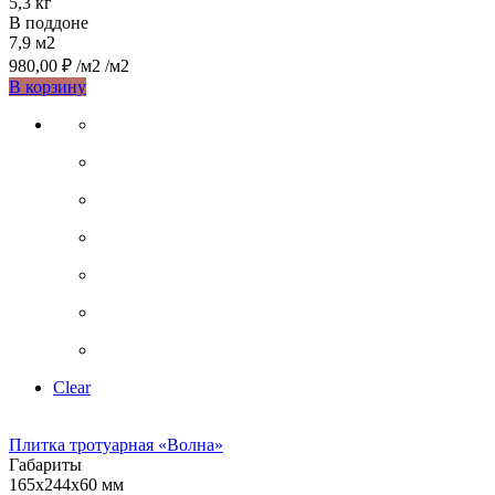
5,3 кг
В поддоне
7,9 м2
980,00
₽
/м2
/м2
Этот
В корзину
товар
имеет
несколько
вариаций.
Опции
можно
выбрать
на
странице
товара.
Clear
Плитка тротуарная «Волна»
Габариты
165х244х60 мм