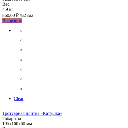
Вес
4,9 кг
860,00
₽
/м2
/м2
Этот
В корзину
товар
имеет
несколько
вариаций.
Опции
можно
выбрать
на
странице
товара.
Clear
Тротуарная плитка «Катушка»
Габариты
195х160х60 мм