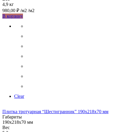
4,9 кг
980,00
₽
/м2
/м2
Этот
В корзину
товар
имеет
несколько
вариаций.
Опции
можно
выбрать
на
странице
товара.
Clear
Плитка тротуарная “Шестигранник” 190х218х70 мм
Габариты
190х218х70 мм
Вес