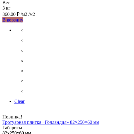
Вес
3 кг
860,00
₽
/м2
/м2
Этот
В корзину
товар
имеет
несколько
вариаций.
Опции
можно
выбрать
на
странице
товара.
Clear
Новинка!
Тротуарная плитка «Голландия» 82×250×60 мм
Габариты
82х250х60 мм