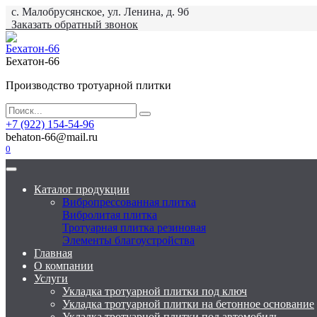
Перейти
с. Малобрусянское, ул. Ленина, д. 9б
к
Заказать обратный звонок
содержанию
Бехатон-66
Производство тротуарной плитки
Search
for:
+7 (922) 154-54-96
behaton-66@mail.ru
0
Каталог продукции
Вибропрессованная плитка
Вибролитая плитка
Тротуарная плитка резиновая
Элементы благоустройства
Главная
О компании
Услуги
Укладка тротуарной плитки под ключ
Укладка тротуарной плитки на бетонное основание
Укладка тротуарной плитки под автомобиль