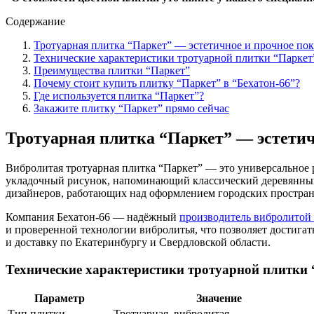
Содержание
Тротуарная плитка “Паркет” — эстетичное и прочное пок
Технические характеристики тротуарной плитки “Паркет
Преимущества плитки “Паркет”
Почему стоит купить плитку “Паркет” в “Бехатон-66”?
Где используется плитка “Паркет”?
Закажите плитку “Паркет” прямо сейчас
Тротуарная плитка “Паркет” — эстетич
Вибролитая тротуарная плитка “Паркет” — это универсальное 
укладочный рисунок, напоминающий классический деревянный п
дизайнеров, работающих над оформлением городских простран
Компания Бехатон-66 — надёжный
производитель вибролитой 
и проверенной технологии вибролитья, что позволяет достига
и доставку по Екатеринбургу и Свердловской области.
Технические характеристики тротуарной плитки
Параметр
Значение
Тип плитки
Тротуарная, вибролитая