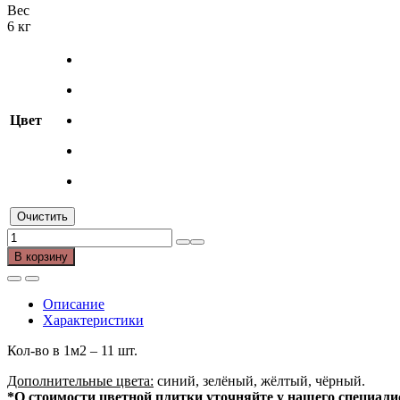
Вес
6 кг
Цвет
Очистить
Количество
товара
В корзину
Плитка
тротуарная
"Паркет"
Описание
Характеристики
Кол-во в 1м2 – 11 шт.
Дополнительные цвета:
синий, зелёный, жёлтый, чёрный.
*О стоимости цветной плитки уточняйте у нашего специали