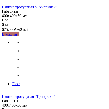
Плитка тротуарная “8 кирпичей”
Габариты
400х400х50 мм
Вес
6 кг
675,00
₽
/м2
/м2
Этот
В корзину
товар
имеет
несколько
вариаций.
Опции
можно
выбрать
на
странице
товара.
Clear
Плитка тротуарная “Три доски”
Габариты
400х400х50 мм